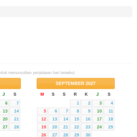
 untuk memunculkan penjelasan hari tersebut.
SEPTEMBER
2027
J
S
M
S
S
R
K
J
S
6
7
1
2
3
4
13
14
5
6
7
8
9
10
11
20
21
12
13
14
15
16
17
18
27
28
19
20
21
22
23
24
25
26
27
28
29
30