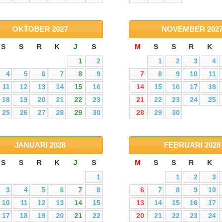
OKTOBER
2027
NOVEMBER
202
S
S
R
K
J
S
M
S
S
R
K
1
2
1
2
3
4
4
5
6
7
8
9
7
8
9
10
11
11
12
13
14
15
16
14
15
16
17
18
18
19
20
21
22
23
21
22
23
24
25
25
26
27
28
29
30
28
29
30
JANUARI
2028
FEBRUARI
2028
S
S
R
K
J
S
M
S
S
R
K
1
1
2
3
3
4
5
6
7
8
6
7
8
9
10
10
11
12
13
14
15
13
14
15
16
17
17
18
19
20
21
22
20
21
22
23
24