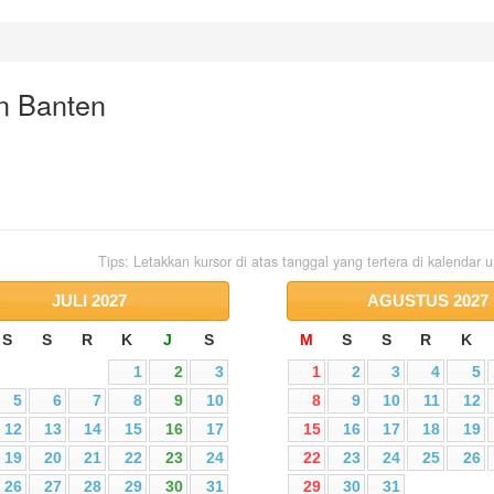
n Banten
Tips: Letakkan kursor di atas tanggal yang tertera di kalendar
JULI
2027
AGUSTUS
2027
S
S
R
K
J
S
M
S
S
R
K
1
2
3
1
2
3
4
5
5
6
7
8
9
10
8
9
10
11
12
12
13
14
15
16
17
15
16
17
18
19
19
20
21
22
23
24
22
23
24
25
26
26
27
28
29
30
31
29
30
31