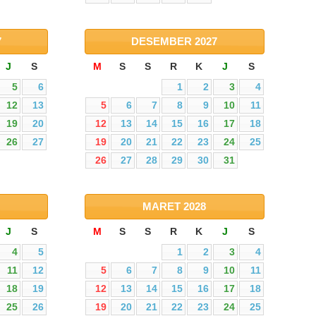
7
DESEMBER
2027
J
S
M
S
S
R
K
J
S
5
6
1
2
3
4
12
13
5
6
7
8
9
10
11
19
20
12
13
14
15
16
17
18
26
27
19
20
21
22
23
24
25
26
27
28
29
30
31
MARET
2028
J
S
M
S
S
R
K
J
S
4
5
1
2
3
4
11
12
5
6
7
8
9
10
11
18
19
12
13
14
15
16
17
18
25
26
19
20
21
22
23
24
25