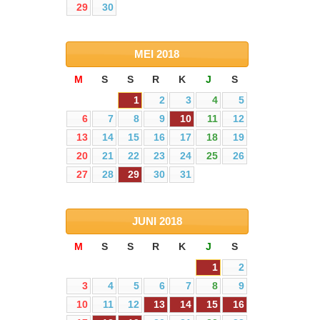
29
30
MEI
2018
M
S
S
R
K
J
S
1
2
3
4
5
6
7
8
9
10
11
12
13
14
15
16
17
18
19
20
21
22
23
24
25
26
27
28
29
30
31
JUNI
2018
M
S
S
R
K
J
S
1
2
3
4
5
6
7
8
9
10
11
12
13
14
15
16