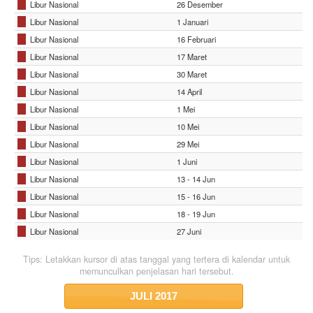
Libur Nasional
26 Desember
Libur Nasional
1 Januari
Libur Nasional
16 Februari
Libur Nasional
17 Maret
Libur Nasional
30 Maret
Libur Nasional
14 April
Libur Nasional
1 Mei
Libur Nasional
10 Mei
Libur Nasional
29 Mei
Libur Nasional
1 Juni
Libur Nasional
13 - 14 Jun
Libur Nasional
15 - 16 Jun
Libur Nasional
18 - 19 Jun
Libur Nasional
27 Juni
Tips: Letakkan kursor di atas tanggal yang tertera di kalendar untuk
memunculkan penjelasan hari tersebut.
JULI
2017