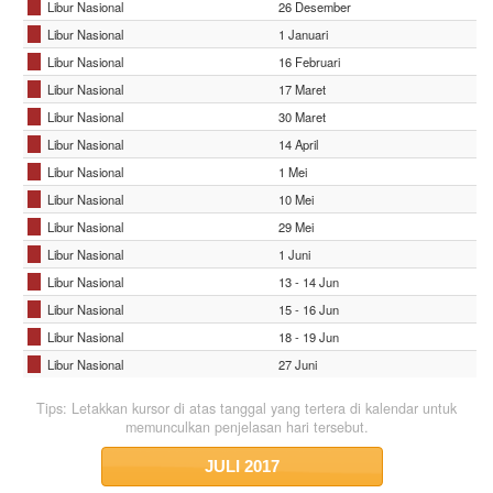
Libur Nasional
26 Desember
Libur Nasional
1 Januari
Libur Nasional
16 Februari
Libur Nasional
17 Maret
Libur Nasional
30 Maret
Libur Nasional
14 April
Libur Nasional
1 Mei
Libur Nasional
10 Mei
Libur Nasional
29 Mei
Libur Nasional
1 Juni
Libur Nasional
13 - 14 Jun
Libur Nasional
15 - 16 Jun
Libur Nasional
18 - 19 Jun
Libur Nasional
27 Juni
Tips: Letakkan kursor di atas tanggal yang tertera di kalendar untuk
memunculkan penjelasan hari tersebut.
JULI
2017