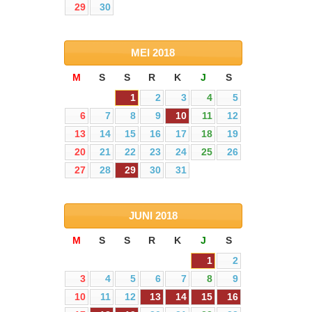
29
30
MEI
2018
M
S
S
R
K
J
S
1
2
3
4
5
6
7
8
9
10
11
12
13
14
15
16
17
18
19
20
21
22
23
24
25
26
27
28
29
30
31
JUNI
2018
M
S
S
R
K
J
S
1
2
3
4
5
6
7
8
9
10
11
12
13
14
15
16